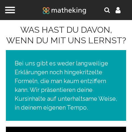
Jump to navigation
WAS HAST DU DAVON,
WENN DU MIT UNS LERNST?
Bei uns gibt es weder langweilige
Erklärungen noch hingekritzelte
Formeln, die man kaum entziffern
kann. Wir präsentieren deine
Kursinhalte auf unterhaltsame Weise,
in deinem eigenen Tempo.