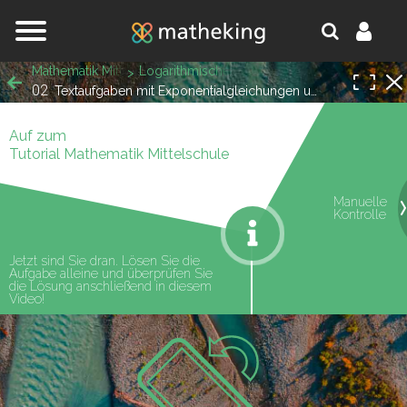
Jump to navigation
Mathematik Mittelschule
Logarithmische Gleichungen
02
Textaufgaben mit Exponentialgleichungen und logarithmischen Gleichungen
Auf zum
Tutorial Mathematik Mittelschule
Manuelle
oniert!
Kontrolle
Jetzt sind Sie dran. Lösen Sie die
Aufgabe alleine und überprüfen Sie
die Lösung anschließend in diesem
Video!