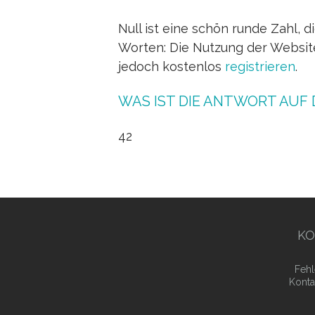
Null ist eine schön runde Zahl, 
Worten: Die Nutzung der Website 
jedoch kostenlos
registrieren
.
WAS IST DIE ANTWORT AUF
42
KO
Fehl
Konta