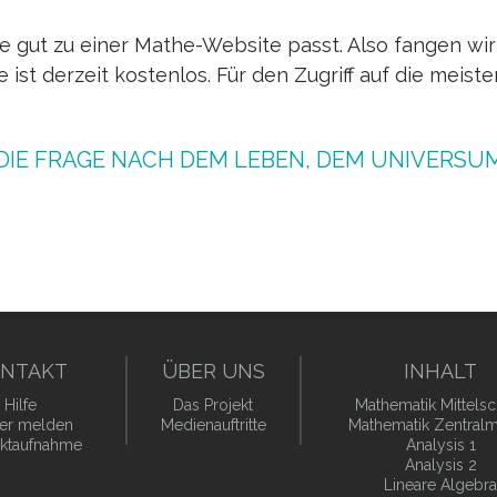
die gut zu einer Mathe-Website passt. Also fangen wir
ist derzeit kostenlos. Für den Zugriff auf die meist
 DIE FRAGE NACH DEM LEBEN, DEM UNIVERS
NTAKT
ÜBER UNS
INHALT
Hilfe
Das Projekt
Mathematik Mittelsc
er melden
Medienauftritte
Mathematik Zentralm
ktaufnahme
Analysis 1
Analysis 2
Lineare Algebra