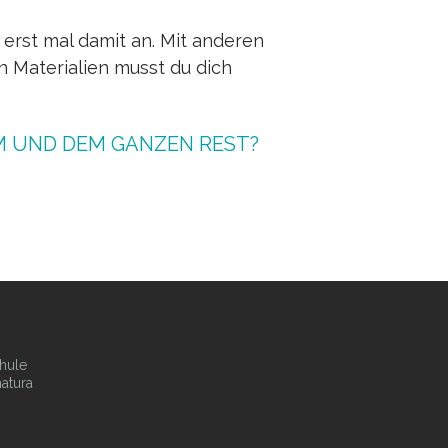
 erst mal damit an. Mit anderen
en Materialien musst du dich
UM UND DEM GANZEN REST?
hule
atura