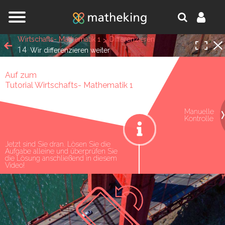
Jump to navigation
Wirtschafts- Mathematik 1
Differenzieren
14
Wir differenzieren weiter
Auf zum
Tutorial Wirtschafts- Mathematik 1
Manuelle
oniert!
Kontrolle
Jetzt sind Sie dran. Lösen Sie die
Aufgabe alleine und überprüfen Sie
die Lösung anschließend in diesem
Video!