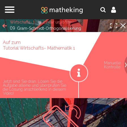
Jump to navigation
Wirtschafts- Mathematik 1
Linear unabhängige und linear abhängige Vek
09
Gram-Schmidt-Orthogonalisierung
Auf zum
Tutorial Wirtschafts- Mathematik 1
Manuelle
oniert!
Kontrolle
Jetzt sind Sie dran. Lösen Sie die
Aufgabe alleine und überprüfen Sie
die Lösung anschließend in diesem
Video!