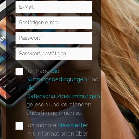
Ich habe
die
Nutzungsbedingungen
und
die
Datenschutzbestimmungen
gelesen und verstanden
und stimme ihnen zu.
Ich möchte
Newsletter
mit Informationen über