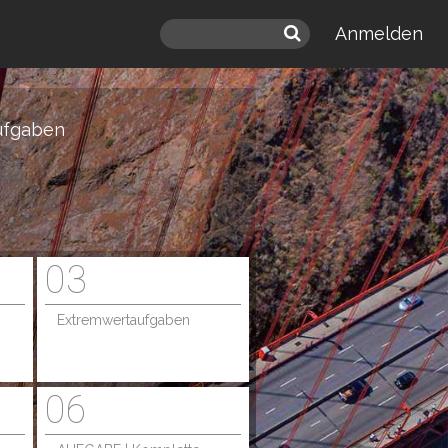
Anmelden
ufgaben
03
Extremwertaufgaben
06