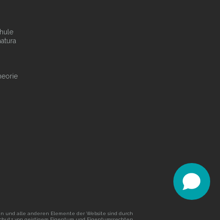
hule
atura
heorie
lien und alle anderen Elemente der Website sind durch
chutz von geistigem Eigentum und Eigentumsrechten