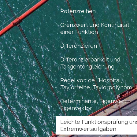
Potenzreihen
Grenzwert und Kontinuität
einer Funktion
Differenzieren
Differenzierbarkeit und
Tangentengleichung
Regel von de l'Hospital,
Taylorreihe, Taylorpolynom
Determinante, Eigenwert,
Eigenvektor
Leichte Funktionsprüfung un
Extremwertaufgaben