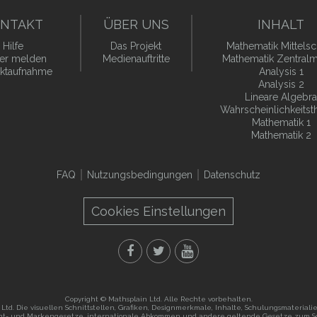
NTAKT
ÜBER UNS
INHALT
Hilfe
Das Projekt
Mathematik Mittelsc
er melden
Medienauftritte
Mathematik Zentralm
ktaufnahme
Analysis 1
Analysis 2
Lineare Algebra
Wahrscheinlichkeitst
Mathematik 1
Mathematik 2
FAQ
Nutzungsbedingungen
Datenschutz
Cookies Einstellungen
Copyright © Mathsplain Ltd. Alle Rechte vorbehalten.
Ltd. Die visuellen Schnittstellen, Grafiken, Designmerkmale, Inhalte, Schulungsmateria
tent- und Markengesetze, internationale Abkommen und andere geltende Gesetze zum S