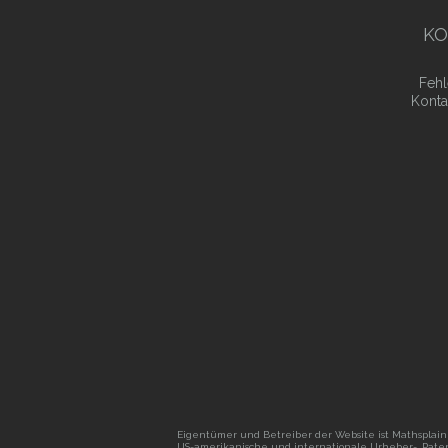
KO
Fehl
Konta
Eigentümer und Betreiber der Website ist Mathsplain 
US-amerikanische und internationale Urheber-, Pa