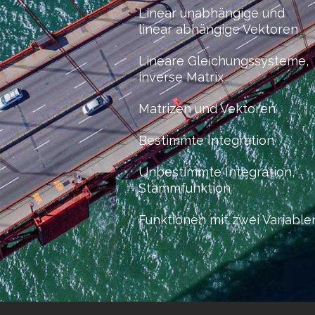
Linear unabhängige und
linear abhängige Vektoren
Lineare Gleichungssysteme,
inverse Matrix
Matrizen und Vektoren
Bestimmte Integration
Unbestimmte Integration,
Stammfunktion
Funktionen mit zwei Variable